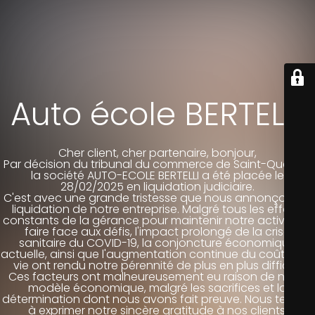
Auto école BERTELLI
Cher client, cher partenaire, bonjour,
Par décision du tribunal du commerce de Saint-Quentin,
la société AUTO-ECOLE BERTELLI a été placée le
28/02/2025 en liquidation judiciaire.
C'est avec une grande tristesse que nous annonçons la
liquidation de notre entreprise. Malgré tous les efforts
constants de la gérance pour maintenir notre activité et
faire face aux défis, l'impact prolongé de la crise
sanitaire du COVID-19, la conjoncture économique
actuelle, ainsi que l'augmentation continue du coût de la
vie ont rendu notre pérennité de plus en plus difficile.
Ces facteurs ont malheureusement eu raison de notre
modèle économique, malgré les sacrifices et la
détermination dont nous avons fait preuve. Nous tenons
à exprimer notre sincère gratitude à nos clients,